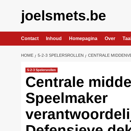
Skip
to
joelsmets.be
content
Contact
Inhoud
Homepagina
Over
Taa
HOME
5-2-3 SPELERSROLLEN
CENTRALE MIDDENVE
5-2-3 Spelersrollen
Centrale midde
Speelmaker
verantwoordeli
Defensieve dek