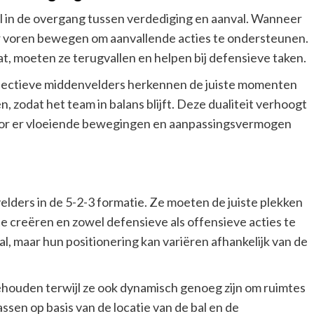
l in de overgang tussen verdediging en aanval. Wanneer
ar voren bewegen om aanvallende acties te ondersteunen.
, moeten ze terugvallen en helpen bij defensieve taken.
Effectieve middenvelders herkennen de juiste momenten
, zodat het team in balans blijft. Deze dualiteit verhoogt
door er vloeiende bewegingen en aanpassingsvermogen
velders in de 5-2-3 formatie. Ze moeten de juiste plekken
e creëren en zowel defensieve als offensieve acties te
, maar hun positionering kan variëren afhankelijk van de
uden terwijl ze ook dynamisch genoeg zijn om ruimtes
sen op basis van de locatie van de bal en de