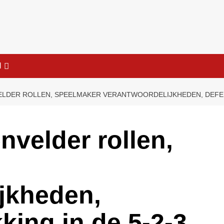
l
LDER ROLLEN, SPEELMAKER VERANTWOORDELIJKHEDEN, DEFENS
nvelder rollen,
jkheden,
king in de 5-2-3