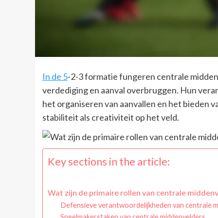
In de 5
-2-3 formatie fungeren centrale middenve
verdediging en aanval overbruggen. Hun vera
het organiseren van aanvallen en het bieden v
stabiliteit als creativiteit op het veld.
Key sections in the article:
Wat zijn de primaire rollen van centrale middenv
Defensieve verantwoordelijkheden van centrale m
Speelmakerstaken van centrale middenvelders