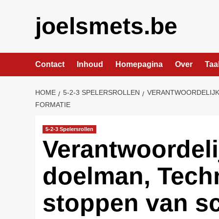
Skip
to
joelsmets.be
content
Contact
Inhoud
Homepagina
Over
Taa
HOME
5-2-3 SPELERSROLLEN
VERANTWOORDELIJKH
FORMATIE
5-2-3 Spelersrollen
Verantwoordel
doelman, Techn
stoppen van s