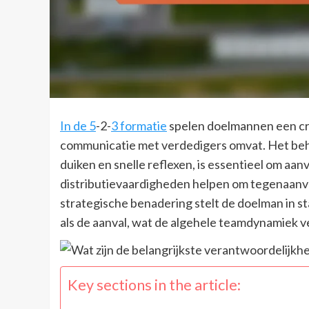
In de 5
-2-
3 formatie
spelen doelmannen een cruc
communicatie met verdedigers omvat. Het beh
duiken en snelle reflexen, is essentieel om aanv
distributievaardigheden helpen om tegenaanval
strategische benadering stelt de doelman in st
als de aanval, wat de algehele teamdynamiek v
Key sections in the article: