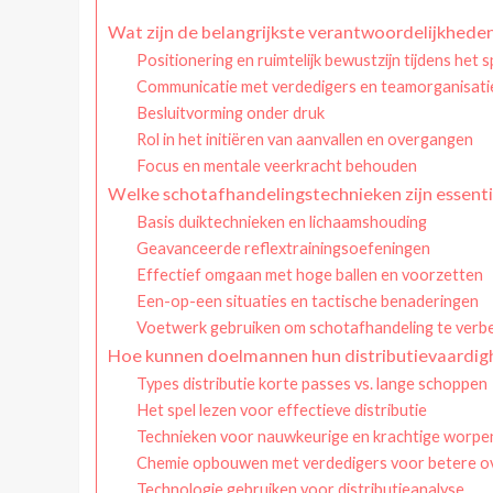
Wat zijn de belangrijkste verantwoordelijkhede
Positionering en ruimtelijk bewustzijn tijdens het s
Communicatie met verdedigers en teamorganisati
Besluitvorming onder druk
Rol in het initiëren van aanvallen en overgangen
Focus en mentale veerkracht behouden
Welke schotafhandelingstechnieken zijn essenti
Basis duiktechnieken en lichaamshouding
Geavanceerde reflextrainingsoefeningen
Effectief omgaan met hoge ballen en voorzetten
Een-op-een situaties en tactische benaderingen
Voetwerk gebruiken om schotafhandeling te verb
Hoe kunnen doelmannen hun distributievaardigh
Types distributie korte passes vs. lange schoppen
Het spel lezen voor effectieve distributie
Technieken voor nauwkeurige en krachtige worpe
Chemie opbouwen met verdedigers voor betere 
Technologie gebruiken voor distributieanalyse