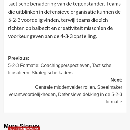
tactische benadering van de tegenstander. Teams
die uitblinken in defensieve organisatie kunnen de
5-2-3 voordelig vinden, terwijl teams die zich
richten op balbezit en creativiteit misschien de
voorkeur geven aan de 4-3-3 opstelling.
Post
Previous:
5-2-3 Formatie: Coachingperspectieven, Tactische
navigation
filosofieën, Strategische kaders
Next:
Centrale middenvelder rollen, Speelmaker
verantwoordelijkheden, Defensieve dekking in de 5-2-3
formatie
More Stories
5-2-3 Spelersrollen