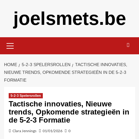
Skip
joelsmets.be
to
content
Primary
Menu
HOME
5-2-3 SPELERSROLLEN
TACTISCHE INNOVATIES,
NIEUWE TRENDS, OPKOMENDE STRATEGIEËN IN DE 5-2-3
FORMATIE
5-2-3 Spelersrollen
Tactische innovaties, Nieuwe
trends, Opkomende strategieën in
de 5-2-3 Formatie
Clara Jennings
01/01/2026
0