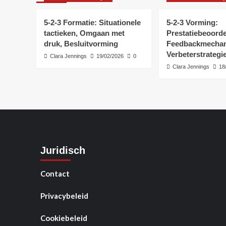
5-2-3 Formatie: Situationele
5-2-3 Vorming:
tactieken, Omgaan met
Prestatiebeoorde
druk, Besluitvorming
Feedbackmechan
Verbeterstrategi
Clara Jennings
19/02/2026
0
Clara Jennings
18
Juridisch
Contact
Privacybeleid
Cookiebeleid