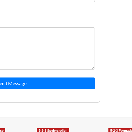
end Message
yse
5-2-3 Spelersrollen
5-2-3 Formati