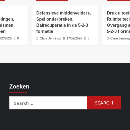
Defensieve middenvelders,
Druk uitoef
lingen,
Spel onderbreken,
Ruimte tec
ismen,
Balrecuperatie in de 5-2-3
Overgang st
eën
formatie
5-2-3 Forma
/02/2026
0
Clara Jennings
17/02/2026
0
Clara Jenning
Zoeken
Search
for: