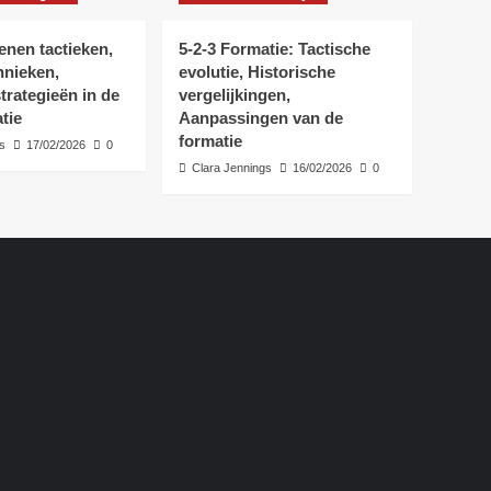
enen tactieken,
5-2-3 Formatie: Tactische
hnieken,
evolutie, Historische
rategieën in de
vergelijkingen,
tie
Aanpassingen van de
formatie
s
17/02/2026
0
Clara Jennings
16/02/2026
0