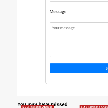
Message
S
You may have missed
5-2-3 Tactische Analyse
5-2-3 Tactische Anal