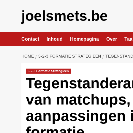
Skip
to
joelsmets.be
content
Contact
Inhoud
Homepagina
Over
Taa
HOME
5-2-3 FORMATIE STRATEGIEËN
TEGENSTANDE
5-2-3 Formatie Strategieën
Tegenstanderan
van matchups,
aanpassingen i
formatie