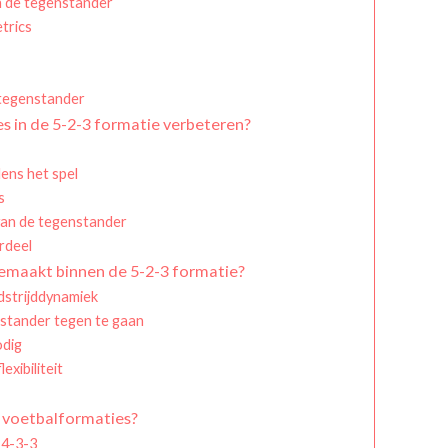
n de tegenstander
trics
 tegenstander
s in de 5-2-3 formatie verbeteren?
ens het spel
s
van de tegenstander
rdeel
emaakt binnen de 5-2-3 formatie?
dstrijddynamiek
nstander tegen te gaan
odig
exibiliteit
e voetbalformaties?
 4-3-3