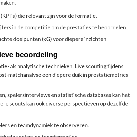
 maken.
(KPI’s) die relevant zijn voor de formatie.
ijfers in de competitie om de prestaties te beoordelen.
chte doelpunten (xG) voor diepere inzichten.
ieve beoordeling
e- als analytische technieken. Live scouting tijdens
 post-matchanalyse een diepere duik in prestatiemetrics
n, spelersinterviews en statistische databases kan het
ere scouts kan ook diverse perspectieven op dezelfde
elers en teamdynamiek te observeren.
viduele spelers en teamformaties.