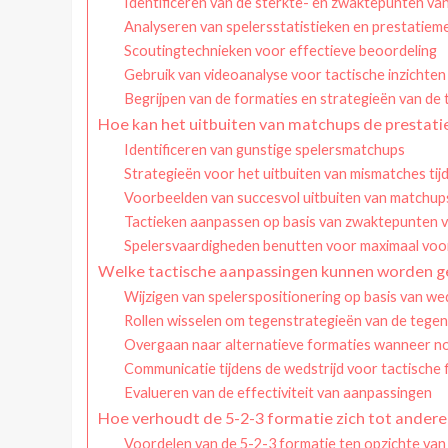
Identificeren van de sterkte- en zwaktepunten va
Analyseren van spelersstatistieken en prestatieme
Scoutingtechnieken voor effectieve beoordeling
Gebruik van videoanalyse voor tactische inzichten
Begrijpen van de formaties en strategieën van de
Hoe kan het uitbuiten van matchups de prestatie
Identificeren van gunstige spelersmatchups
Strategieën voor het uitbuiten van mismatches tijd
Voorbeelden van succesvol uitbuiten van matchup
Tactieken aanpassen op basis van zwaktepunten 
Spelersvaardigheden benutten voor maximaal voo
Welke tactische aanpassingen kunnen worden g
Wijzigen van spelerspositionering op basis van we
Rollen wisselen om tegenstrategieën van de tege
Overgaan naar alternatieve formaties wanneer n
Communicatie tijdens de wedstrijd voor tactische fl
Evalueren van de effectiviteit van aanpassingen
Hoe verhoudt de 5-2-3 formatie zich tot ander
Voordelen van de 5-2-3 formatie ten opzichte van