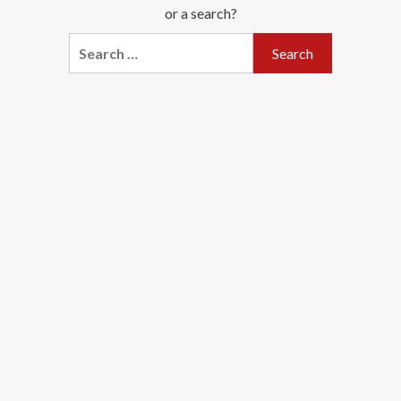
or a search?
Search
for: