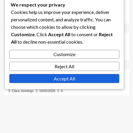
Defensieve middenvelders, Spel onderbreken,
We respect your privacy
Balrecuperatie in de 5-2-3 formatie
Cookies help us improve your experience, deliver
Clara Jennings
17/02/2026
0
personalized content, and analyze traffic. You can
5-2-3 Formatie Strategieën
choose which cookies to allow by clicking
Customize
. Click
Accept All
to consent or
Reject
Druk uitoefenen tactieken, Ruimte technieken,
All
to decline non-essential cookies.
Overgang strategieën in de 5-2-3 Formatie
Customize
Clara Jennings
17/02/2026
0
5-2-3 Tactische Analyse
Reject All
5-2-3 Formatie: Tactische evolutie, Historische
Accept All
vergelijkingen, Aanpassingen van de formatie
Clara Jennings
16/02/2026
0